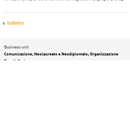
Indietro
Business unit
Comunicazione; Neolaureato e Neodiplomato; Organizzazione
Eventi; Varie
Sedi
Italia; Italia/Bologna
S
C